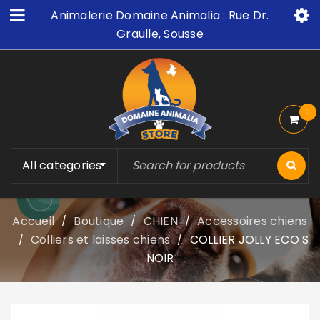
Animalerie Domaine Animalia : Rue Dr.
Graulle, Sousse
0
All categories
Accueil
Boutique
CHIEN
Accessoires chiens
/
/
/
Colliers et laisses chiens
COLLIER JOLLY ECO S
/
/
NOIR