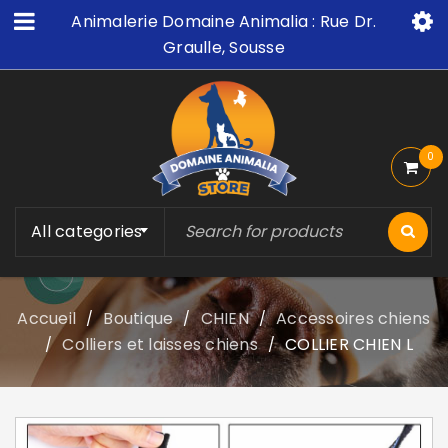
Animalerie Domaine Animalia : Rue Dr.
Graulle, Sousse
0
All categories
Accueil
Boutique
CHIEN
Accessoires chiens
/
/
/
Colliers et laisses chiens
COLLIER CHIEN L
/
/