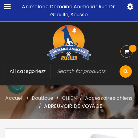
Animalerie Domaine Animalia : Rue Dr.
Graulle, Sousse
0
All categories
Accueil
Boutique
CHIEN
Accessoires chiens
/
/
/
ABREUVOIR DE VOYAGE
/