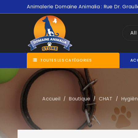
Animalerie Domaine Animalia : Rue Dr. Graull
All
TOUTES LES CATÉGORIES
AC
Accueil
Boutique
CHAT
Hygièn
/
/
/