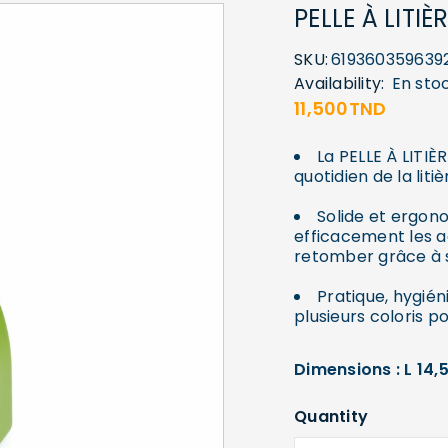
PELLE À LITI
SKU:
619360359639
Availability:
En sto
11,500
TND
La PELLE À LITIÈR
quotidien de la liti
Solide et ergon
efficacement les ag
retomber grâce à 
Pratique, hygién
plusieurs coloris po
Dimensions : L 14,5
Quantity