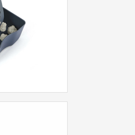
SE CONNECTER
Identifiant ou e-mail
*
Mot de passe
*