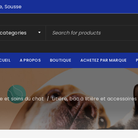
e, Sousse
 categories
CUEIL
A PROPOS
BOUTIQUE
ACHETEZ PAR MARQUE
e et soins du chat
Litière, bac à litière et accessoire
/