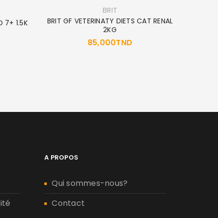
BRIT
BRIT GF VETERINATY DIETS CAT RENAL
 7+ 1.5K
2KG
2
85,000
TND
A PROPOS
Qui sommes-nous?
ité
Contact