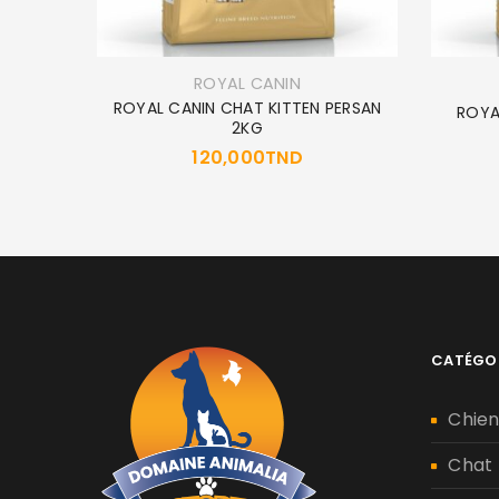
ROYAL CANIN
ROYAL CANIN CHAT KITTEN PERSAN
R 2KG
ROYA
2KG
120,000
TND
CATÉGO
Chie
Chat