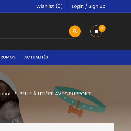
Wishlist (
0
)
Login
/
Sign up
0
PROMOS
ACTUALITÉS
s chat
PELLE À LITIÈRE AVEC SUPPORT
/