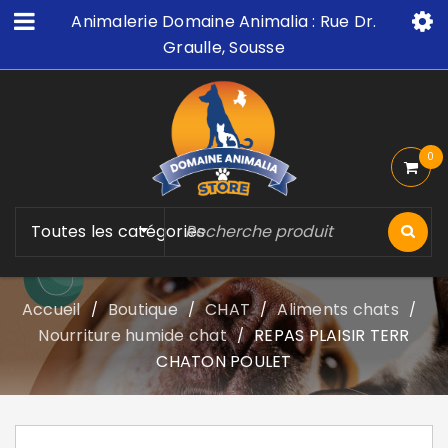
Animalerie Domaine Animalia : Rue Dr.
Graulle, Sousse
0
Toutes les catégories
Accueil
Boutique
CHAT
Aliments chats
/
/
/
/
Nourriture humide chat
REPAS PLAISIR TERR
/
CHATON POULET