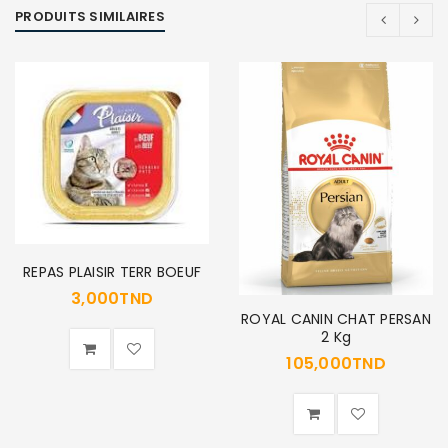
PRODUITS SIMILAIRES
SE CONNECTER
Identifiant ou e-mail
*
Mot de passe
*
REPAS PLAISIR TERR BOEUF
3,000
TND
ROYAL CANIN CHAT PERSAN
Se souvenir de moi
2 Kg
SE CONNECTER
105,000
TND
MOT DE PASSE PERDU ?