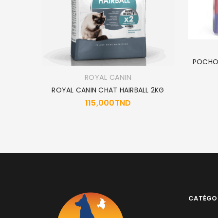
POCHON
ROYAL CANIN
PC
ROYAL CANIN CHAT HAIRBALL 2KG
115,000
TND
CATÉGO