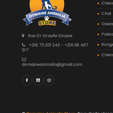
Chie
Chat
Oisea
Poiss
Rue Dr Graulle Sousse
Rong
+216 73 201 243 – +216 98 467
517
Chien
domaineanimalia@gmail.com