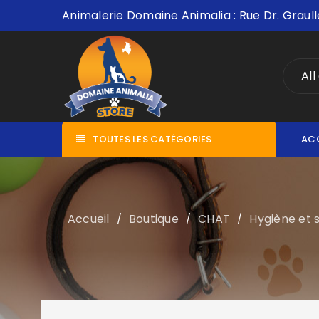
Animalerie Domaine Animalia : Rue Dr. Graull
All
TOUTES LES CATÉGORIES
AC
Accueil
Boutique
CHAT
Hygiène et 
/
/
/