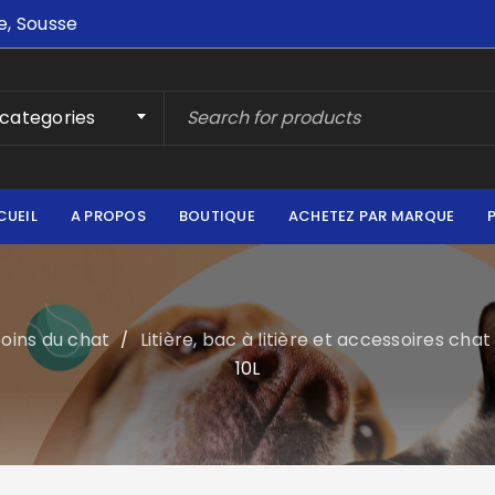
e, Sousse
 categories
CUEIL
A PROPOS
BOUTIQUE
ACHETEZ PAR MARQUE
soins du chat
Litière, bac à litière et accessoires chat
/
10L