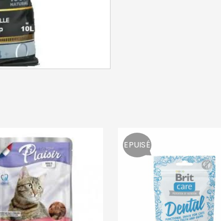
SE CONNECTER
Identifiant ou e-mail
*
Mot de passe
*
EPUISÉ
Se souvenir de moi
SE CONNECTER
MOT DE PASSE PERDU ?