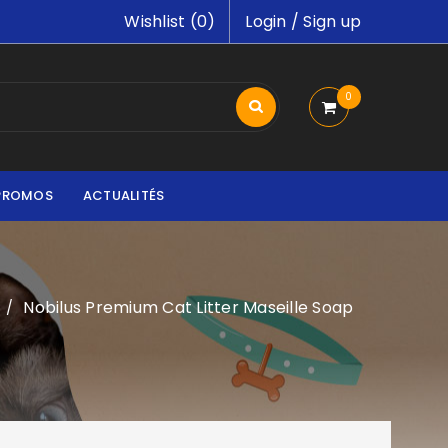
Wishlist (
0
)
Login
/
Sign up
0
PROMOS
ACTUALITÉS
Nobilus Premium Cat Litter Maseille Soap
/