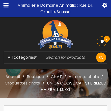
Animalerie Domaine Animalia : Rue Dr.
Graulle, Sousse
0
All categories
Accueil
Boutique
CHAT
Aliments chats
/
/
/
/
Croquettes chats
UNICA CLASSE CAT STERILIZED
/
HAIRBALL 1.5KG