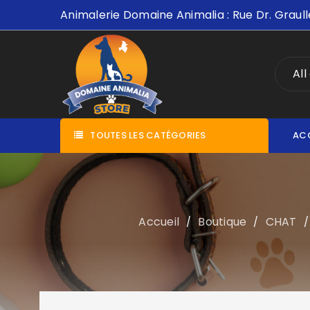
Animalerie Domaine Animalia : Rue Dr. Graull
All
TOUTES LES CATÉGORIES
AC
Accueil
Boutique
CHAT
/
/
/