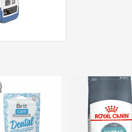
SE CONNECTER
Identifiant ou e-mail
*
Mot de passe
*
É
Se souvenir de moi
SE CONNECTER
MOT DE PASSE PERDU ?