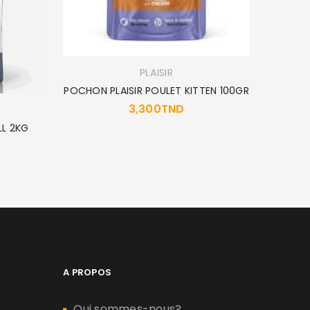
PLAISIR
POCHON PLAISIR POULET KITTEN 100GR
3,300
TND
LL 2KG
B
A PROPOS
Qui sommes-nous?