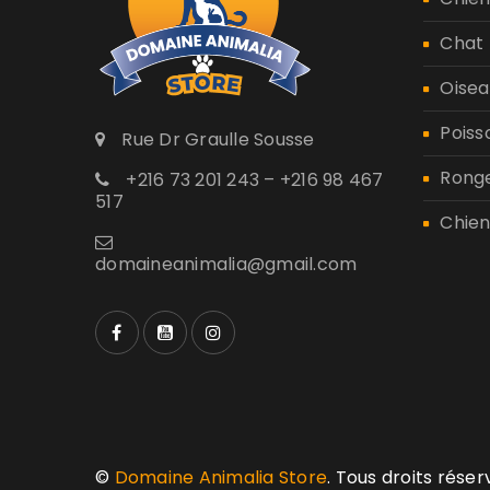
Chat
Oisea
Poiss
Rue Dr Graulle Sousse
Rong
+216 73 201 243 – +216 98 467
517
Chien
domaineanimalia@gmail.com
©
Domaine Animalia Store
. Tous droits rése