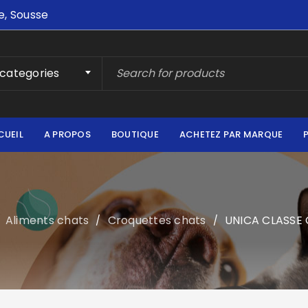
e, Sousse
 categories
CUEIL
A PROPOS
BOUTIQUE
ACHETEZ PAR MARQUE
Aliments chats
Croquettes chats
UNICA CLASSE C
/
/