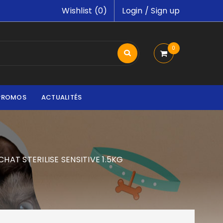
Wishlist (
0
)
Login
/
Sign up
0
PROMOS
ACTUALITÉS
HAT STERILISE SENSITIVE 1.5KG