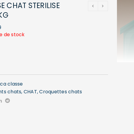
E CHAT STERILISE
5KG
9
e de stock
ica classe
nts chats
,
CHAT
,
Croquettes chats