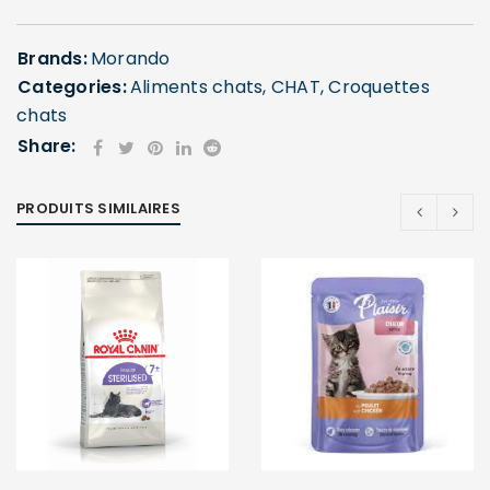
Brands:
Morando
Categories:
Aliments chats
,
CHAT
,
Croquettes
chats
Share:
SE CONNECTER
PRODUITS SIMILAIRES
Identifiant ou e-mail
*
Mot de passe
*
Se souvenir de moi
SE CONNECTER