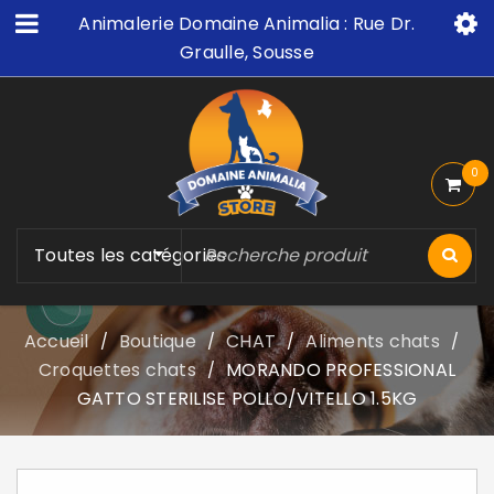
Animalerie Domaine Animalia : Rue Dr.
Graulle, Sousse
0
Toutes les catégories
Accueil
Boutique
CHAT
Aliments chats
/
/
/
/
Croquettes chats
MORANDO PROFESSIONAL
/
GATTO STERILISE POLLO/VITELLO 1.5KG