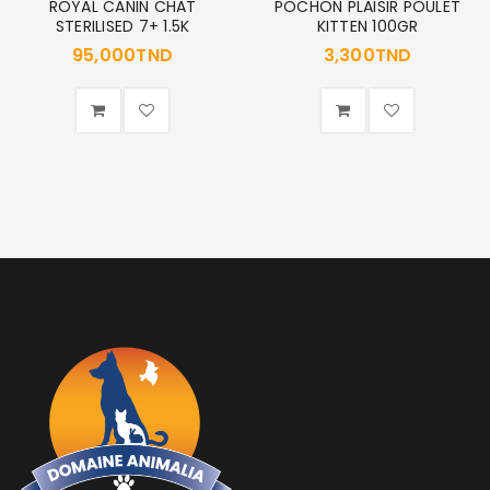
ROYAL CANIN CHAT
POCHON PLAISIR POULET
STERILISED 7+ 1.5K
KITTEN 100GR
MOT DE PASSE PERDU ?
95,000
TND
3,300
TND