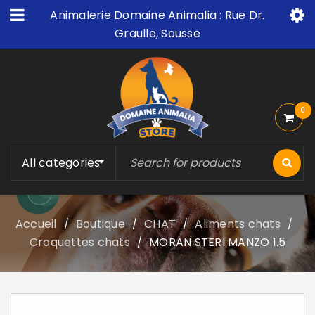
Animalerie Domaine Animalia : Rue Dr.
Graulle, Sousse
0
All categories
Accueil
Boutique
CHAT
Aliments chats
/
/
/
/
Croquettes chats
MORAN STERI MANZO 1.5
/