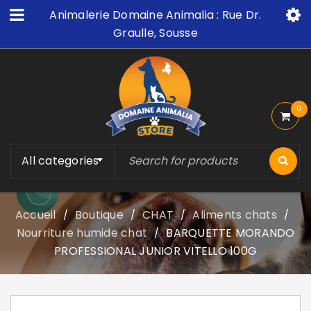
Animalerie Domaine Animalia : Rue Dr.
Graulle, Sousse
0
All categories
Accueil
Boutique
CHAT
Aliments chats
/
/
/
/
Nourriture humide chat
BARQUETTE MORANDO
/
PROFESSIONAL JUNIOR VITELLO 100G