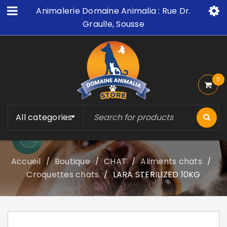
Animalerie Domaine Animalia : Rue Dr.
Graulle, Sousse
0
All categories
Accueil
Boutique
CHAT
Aliments chats
/
/
/
/
Croquettes chats
LARA STERILIZED 10KG
/