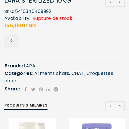
LARA STERILIZED 10KG
SKU:
5410340409992
Availability:
Rupture de stock
155,000
TND
Brands:
LARA
Categories:
Aliments chats
,
CHAT
,
Croquettes
chats
Share:
PRODUITS SIMILAIRES