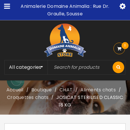
Animalerie Domaine Animalia : Rue Dr.
Graulle, Sousse
0
All categories
Accueil
Boutique
CHAT
Aliments chats
/
/
/
/
Croquettes chats
JOSICAT STERILISED CLASSIC
/
18 KG