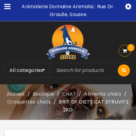
Animalerie Domaine Animalia : Rue Dr.
Graulle, Sousse
0
All categories
Accueil
Boutique
CHAT
Aliments chats
/
/
/
/
Croquettes chats
BRIT GF DIETS CAT STRUVITE
/
2KG