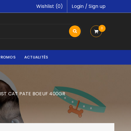
Wishlist (
0
)
Login
/
Sign up
0
PROMOS
ACTUALITÉS
IST CAT PATE BOEUF 400GR