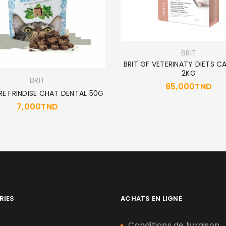
BRIT
BRIT GF VETERINATY DIETS C
2KG
BRIT
85,000
TND
RE FRINDISE CHAT DENTAL 50G
7,000
TND
RIES
ACHATS EN LIGNE
n
Conditions de livraison