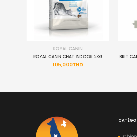
ROYAL CANIN
ED 2 K
ROYAL CANIN CHAT INDOOR 2KG
BRIT CA
105,000
TND
CATÉGO
Chie