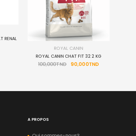
AT RENAL
ROYAL CANIN
ROYAL CANIN CHAT FIT 32 2 KG
B
100,000
TND
90,000
TND
A PROPOS
Qui sommes-nous?