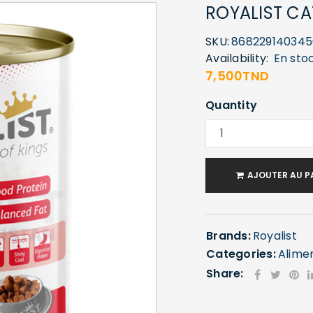
ROYALIST CA
SKU:
868229140345
Availability:
En sto
7,500
TND
Quantity
AJOUTER AU P
Brands:
Royalist
Categories:
Alime
Share: