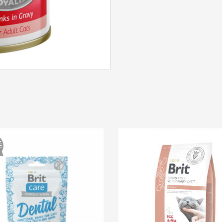
SE CONNECTER
Identifiant ou e-mail
*
Mot de passe
*
É
Se souvenir de moi
SE CONNECTER
MOT DE PASSE PERDU ?