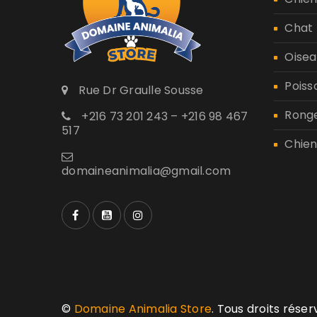
Chat
Oisea
Poiss
Rue Dr Graulle Sousse
Rong
+216 73 201 243 – +216 98 467
517
Chien
domaineanimalia@gmail.com
©
Domaine Animalia Store
. Tous droits rése