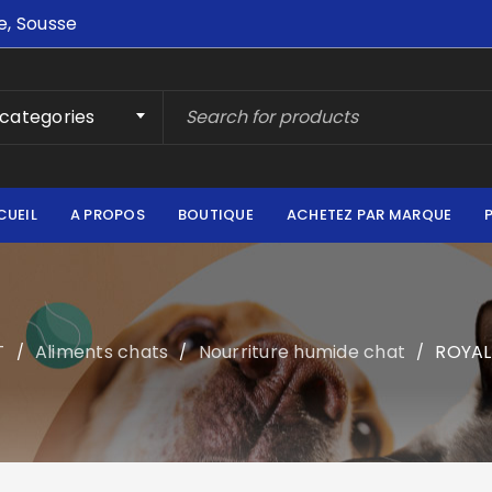
e, Sousse
 categories
CUEIL
A PROPOS
BOUTIQUE
ACHETEZ PAR MARQUE
T
Aliments chats
Nourriture humide chat
ROYAL
/
/
/