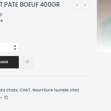
T PATE BOEUF 400GR
0
ck
ANIER
nts chats
,
CHAT
,
Nourriture humide chat