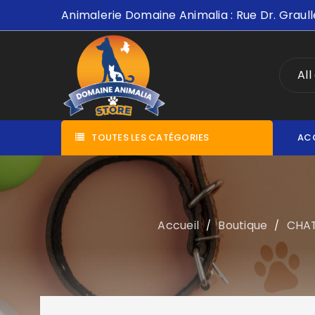
Animalerie Domaine Animalia : Rue Dr. Graull
All
TOUTES LES CATÉGORIES
AC
Accueil
Boutique
CHA
/
/