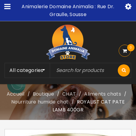
Animalerie Domaine Animalia : Rue Dr.
Graulle, Sousse
0
All categories
Accueil
Boutique
CHAT
Aliments chats
/
/
/
/
Nourriture humide chat
ROYALIST CAT PATE
/
LAMB 400GR