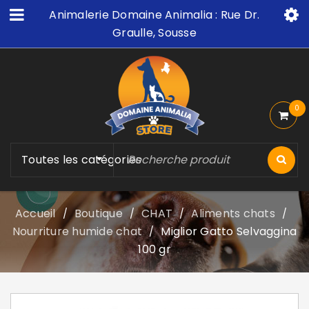
Animalerie Domaine Animalia : Rue Dr.
Graulle, Sousse
0
Toutes les catégories
Accueil
Boutique
CHAT
Aliments chats
/
/
/
/
Nourriture humide chat
Miglior Gatto Selvaggina
/
100 gr