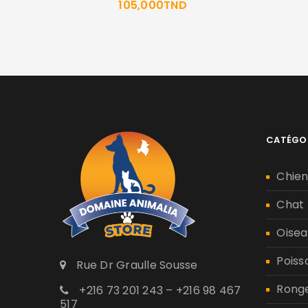
105,000
TND
CATÉGO
Chie
Chat
Oisea
Poiss
Rue Dr Graulle Sousse
Rong
+216 73 201 243 – +216 98 467
517