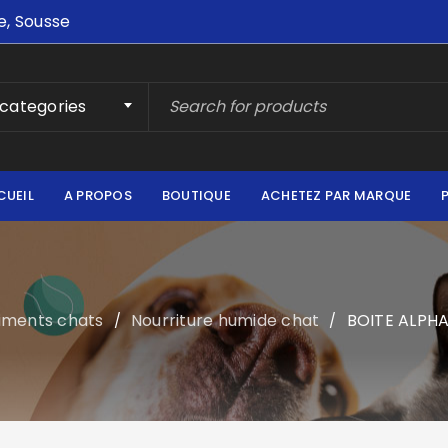
e, Sousse
 categories
CUEIL
A PROPOS
BOUTIQUE
ACHETEZ PAR MARQUE
iments chats
Nourriture humide chat
BOITE ALPH
/
/