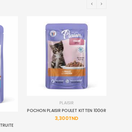
EPUIS
PLAISIR
POCHON PLAISIR POULET KITTEN 100GR
3,300
TND
2
TRUITE