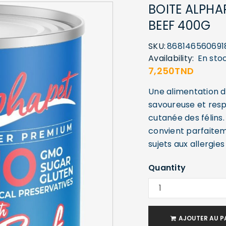
BOITE ALPHA
BEEF 400G
SKU:
868146560691
Availability:
En sto
7,250
TND
Une alimentation d
savoureuse et respe
cutanée des félins.
convient parfaitem
sujets aux allergies
Quantity
AJOUTER AU P