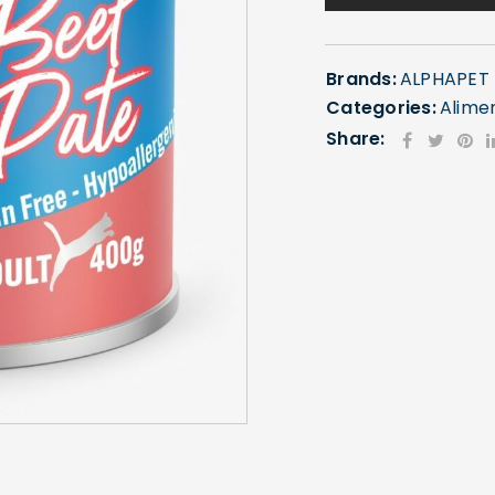
Brands:
ALPHAPET
Categories:
Alime
Share:
SE CONNECTER
Identifiant ou e-mail
*
Mot de passe
*