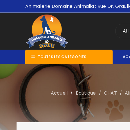
Animalerie Domaine Animalia : Rue Dr. Graull
All
TOUTES LES CATÉGORIES
AC
Accueil
Boutique
CHAT
Al
/
/
/