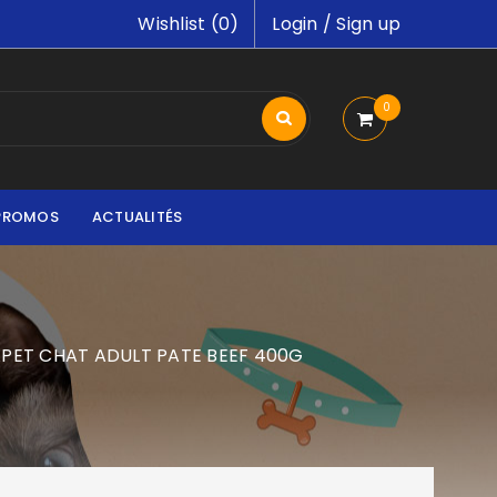
Wishlist (
0
)
Login
/
Sign up
0
PROMOS
ACTUALITÉS
APET CHAT ADULT PATE BEEF 400G