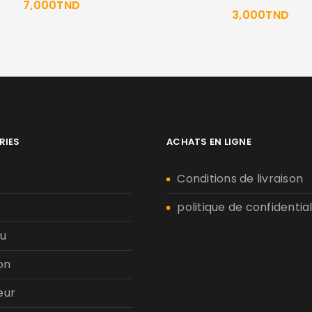
7,000
TND
3,000
TND
RIES
ACHATS EN LIGNE
n
Conditions de livraison
politique de confidential
u
on
eur