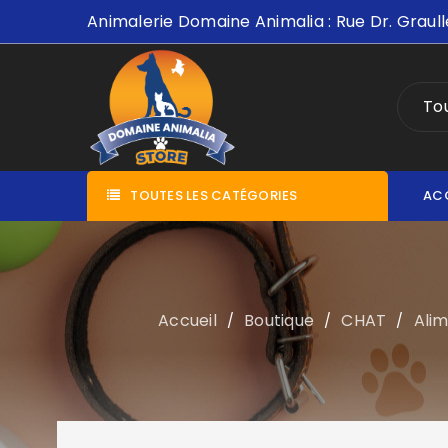
Animalerie Domaine Animalia : Rue Dr. Graull
Tou
TOUTES LES CATÉGORIES
AC
Accueil
Boutique
CHAT
Ali
/
/
/