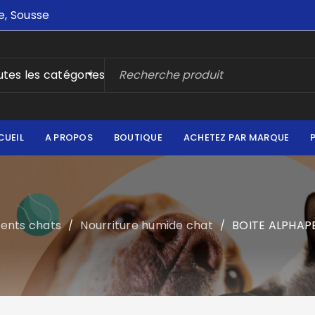
e, Sousse
tes les catégories
CUEIL
A PROPOS
BOUTIQUE
ACHETEZ PAR MARQUE
ments chats
Nourriture humide chat
BOITE ALPHAP
/
/