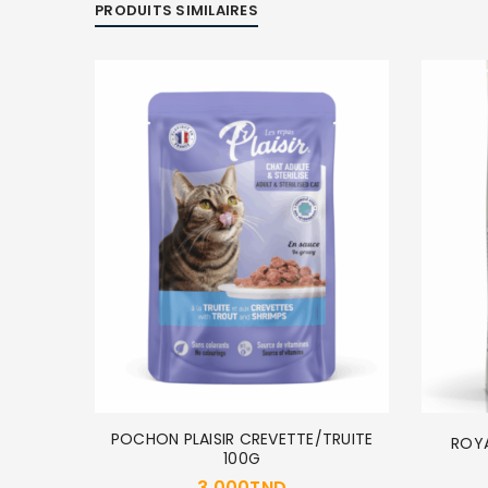
PRODUITS SIMILAIRES
POCHON PLAISIR CREVETTE/TRUITE
PC
ROYA
100G
3,000
TND