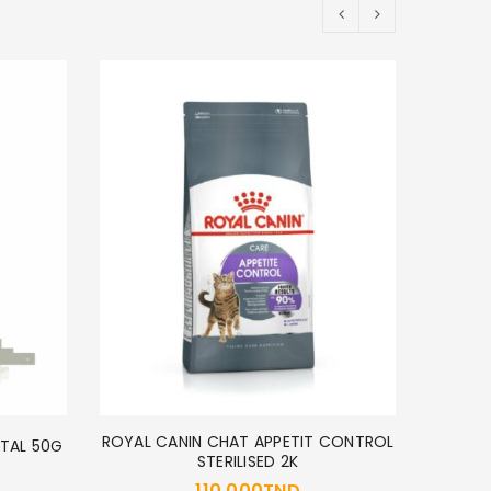
POC
ROYAL CANIN CHAT APPETIT CONTROL
NTAL 50G
STERILISED 2K
110,000
TND