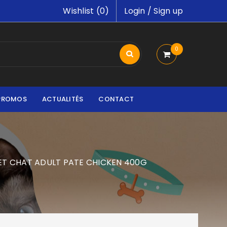
Wishlist (
0
)
Login
/
Sign up
0
PROMOS
ACTUALITÉS
CONTACT
ET CHAT ADULT PATE CHICKEN 400G