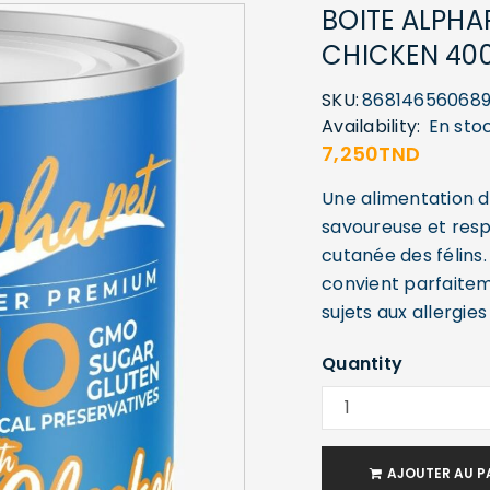
BOITE ALPHA
CHICKEN 40
SKU:
86814656068
Availability:
En sto
7,250
TND
Une alimentation d
savoureuse et respe
cutanée des félins.
convient parfaitem
sujets aux allergies
Quantity
AJOUTER AU P