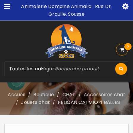
Animalerie Domaine Animalia : Rue Dr.
Graulle, Sousse
0
Toutes les catégories
Accueil
Boutique
CHAT
Accessoires chat
/
/
/
Jouets chat
FELICAN CATMIO 4 BALLES
/
/