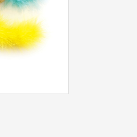
Identifiant ou e-mail
*
Mot de passe
*
Se souvenir de moi
SE CONNECTER
MOT DE PASSE PERDU ?