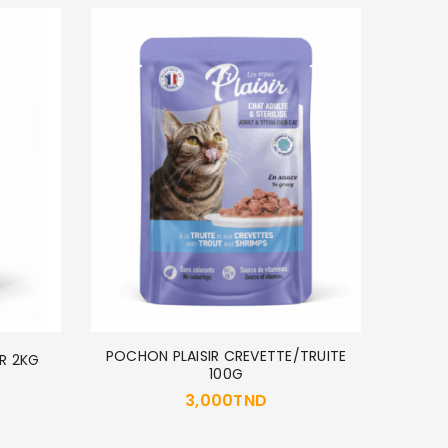
EPUIS
CA
POCHON PLAISIR CREVETTE/TRUITE
R 2KG
100G
3,000
TND