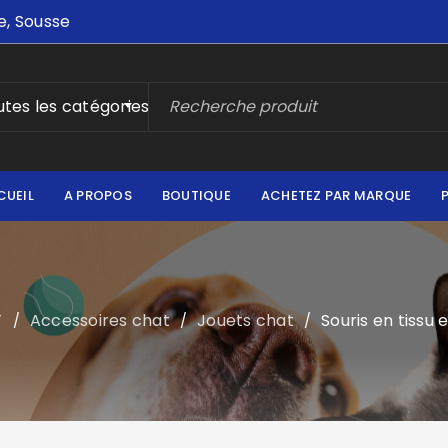
e, Sousse
tes les catégories
CUEIL
A PROPOS
BOUTIQUE
ACHETEZ PAR MARQUE
T
Accessoires chat
Jouets chat
Souris en tissu
/
/
/