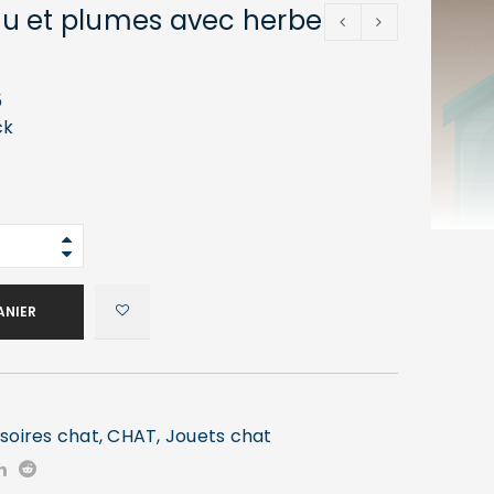
ssu et plumes avec herbe
5
ck
ANIER
soires chat
,
CHAT
,
Jouets chat