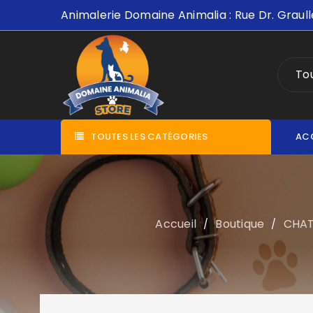
Animalerie Domaine Animalia : Rue Dr. Graull
Tou
TOUTES LES CATÉGORIES
AC
Accueil
Boutique
CHA
/
/