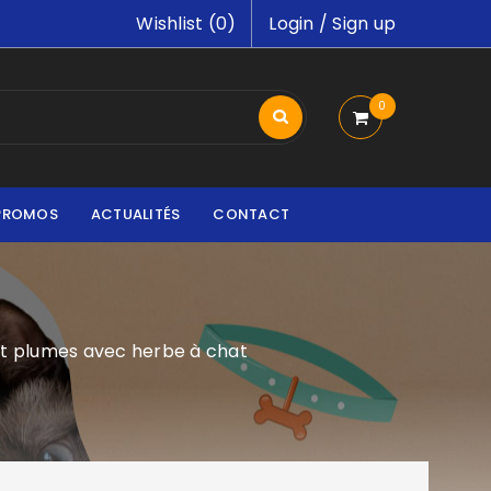
Wishlist (
0
)
Login
/
Sign up
0
PROMOS
ACTUALITÉS
CONTACT
 et plumes avec herbe à chat