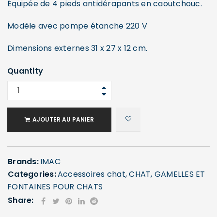
Mot de passe
*
Équipée de 4 pieds antidérapants en caoutchouc.
Modèle avec pompe étanche 220 V
Dimensions externes 31 x 27 x 12 cm.
Se souvenir de moi
SE CONNECTER
Quantity
MOT DE PASSE PERDU ?
AJOUTER AU PANIER
Brands:
IMAC
Categories:
Accessoires chat
,
CHAT
,
GAMELLES ET
FONTAINES POUR CHATS
Share: