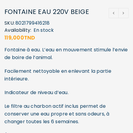
FONTAINE EAU 220V BEIGE
SKU:
8021799416218
Availability:
En stock
119,000
TND
Fontaine à eau. L’eau en mouvement stimule l’envie
de boire de l’animal.
Facilement nettoyable en enlevant la partie
intérieure.
SE CONNECTER
Indicateur de niveau d’eau.
Le filtre au charbon actif inclus permet de
Identifiant ou e-mail
*
conserver une eau propre et sans odeurs, à
changer toutes les 6 semaines.