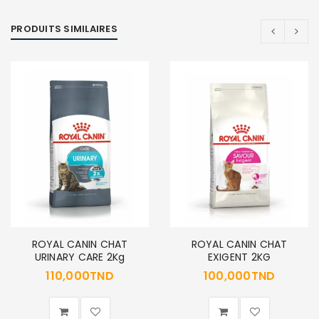
PRODUITS SIMILAIRES
SE CONNECTER
Identifiant ou e-mail
*
Mot de passe
*
ROYAL CANIN CHAT
ROYAL CANIN CHAT
Se souvenir de moi
SE CONNECTER
URINARY CARE 2Kg
EXIGENT 2KG
110,000
TND
100,000
TND
MOT DE PASSE PERDU ?