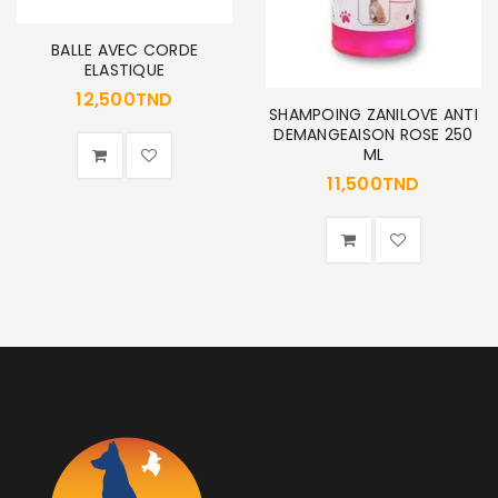
Se souvenir de moi
SE CONNECTER
BALLE AVEC CORDE
ELASTIQUE
MOT DE PASSE PERDU ?
12,500
TND
SHAMPOING ZANILOVE ANTI
DEMANGEAISON ROSE 250
ML
11,500
TND