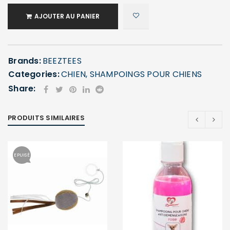
AJOUTER AU PANIER
Brands:
BEEZTEES
Categories:
CHIEN
,
SHAMPOINGS POUR CHIENS
Share:
SE CONNECTER
PRODUITS SIMILAIRES
Identifiant ou e-mail
*
EPUISÉ
Mot de passe
*