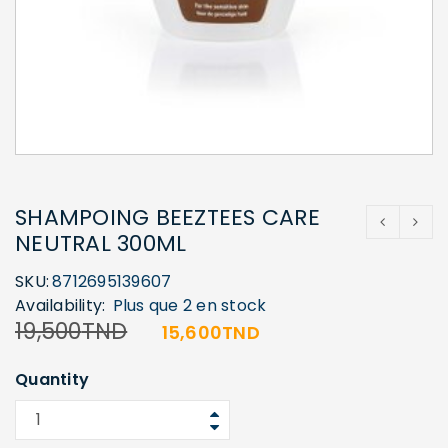
SHAMPOING BEEZTEES CARE
NEUTRAL 300ML
SKU:
8712695139607
Availability:
Plus que 2 en stock
19,500
TND
15,600
TND
Quantity