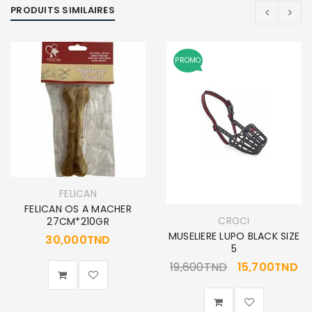
PRODUITS SIMILAIRES
PROMO
FELICAN
FELICAN OS A MACHER
CROCI
27CM*210GR
MUSELIERE LUPO BLACK SIZE
30,000
TND
5
19,600
TND
15,700
TND