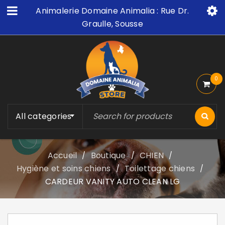
Animalerie Domaine Animalia : Rue Dr.
Graulle, Sousse
0
All categories
Accueil
Boutique
CHIEN
/
/
/
Hygiène et soins chiens
Toilettage chiens
/
/
CARDEUR VANITY AUTO CLEAN LG