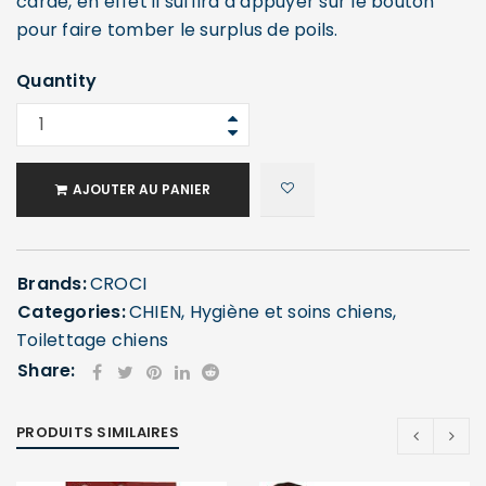
carde, en effet il suffira d’appuyer sur le bouton
pour faire tomber le surplus de poils.
Quantity
AJOUTER AU PANIER
Brands:
CROCI
Categories:
CHIEN
,
Hygiène et soins chiens
,
Toilettage chiens
Share:
PRODUITS SIMILAIRES