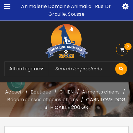
Animalerie Domaine Animalia : Rue Dr.
Graulle, Sousse
0
All categories
Accueil
Boutique
CHIEN
Aliments chiens
/
/
/
/
Récompenses et soins chiens
CARNILOVE DOG
/
S-H CAILLE 200 GR