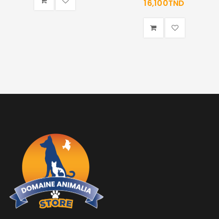
16,100
TND