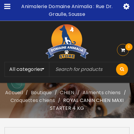
Animalerie Domaine Animalia : Rue Dr.
Graulle, Sousse
0
All categories
Accueil
Boutique
CHIEN
Aliments chiens
/
/
/
/
Croquettes chiens
ROYAL CANIN CHIEN MAXI
/
STARTER 4 KG