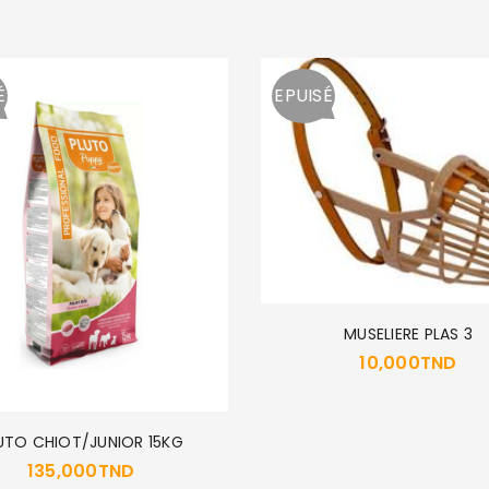
Se souvenir de moi
SE CONNECTER
É
EPUISÉ
MOT DE PASSE PERDU ?
MUSELIERE PLAS 3
10,000
TND
UTO CHIOT/JUNIOR 15KG
135,000
TND