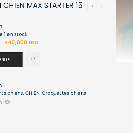
 CHIEN MAX STARTER 15
7
e 1 en stock
440,000
TND
ANIER
n
nts chiens
,
CHIEN
,
Croquettes chiens