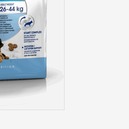
SE CONNECTER
Identifiant ou e-mail
*
Mot de passe
*