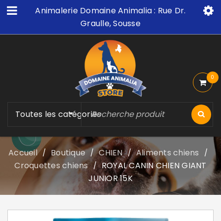
Animalerie Domaine Animalia : Rue Dr.
Graulle, Sousse
0
Toutes les catégories
Accueil
Boutique
CHIEN
Aliments chiens
/
/
/
/
Croquettes chiens
ROYAL CANIN CHIEN GIANT
/
JUNIOR 15K