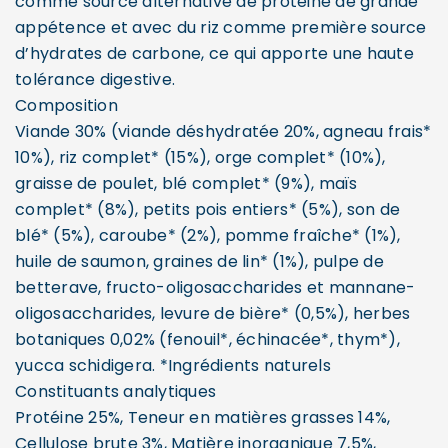
comme source alternative de protéine de grande
appétence et avec du riz comme première source
d’hydrates de carbone, ce qui apporte une haute
tolérance digestive.
Composition
Viande 30% (viande déshydratée 20%, agneau frais*
10%), riz complet* (15%), orge complet* (10%),
graisse de poulet, blé complet* (9%), maïs
complet* (8%), petits pois entiers* (5%), son de
blé* (5%), caroube* (2%), pomme fraîche* (1%),
huile de saumon, graines de lin* (1%), pulpe de
betterave, fructo-oligosaccharides et mannane-
oligosaccharides, levure de bière* (0,5%), herbes
botaniques 0,02% (fenouil*, échinacée*, thym*),
yucca schidigera. *Ingrédients naturels
Constituants analytiques
Protéine 25%, Teneur en matières grasses 14%,
Cellulose brute 3%, Matière inorganique 7,5%,