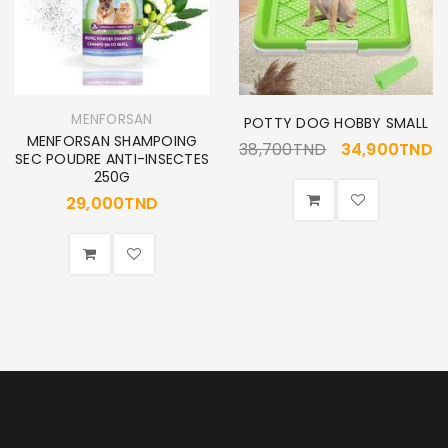
MENFORSAN
POTTY DOG HOBBY SMALL
MENFORSAN SHAMPOING
38,700
TND
34,900
TND
SEC POUDRE ANTI-INSECTES
250G
29,000
TND