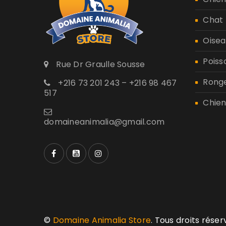
Chat
Oisea
Poiss
Rue Dr Graulle Sousse
Rong
+216 73 201 243 – +216 98 467
517
Chien
domaineanimalia@gmail.com
©
Domaine Animalia Store
. Tous droits rése