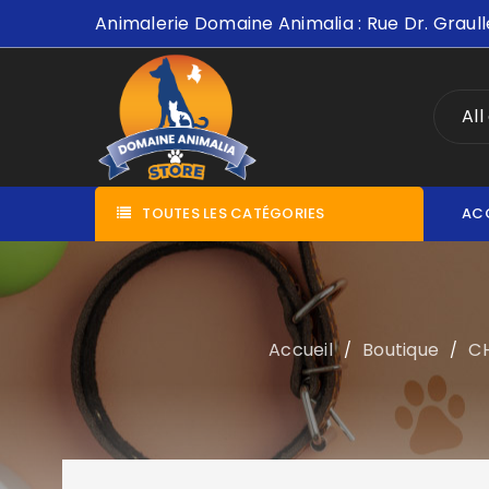
Animalerie Domaine Animalia : Rue Dr. Graull
All
TOUTES LES CATÉGORIES
AC
Accueil
Boutique
C
/
/