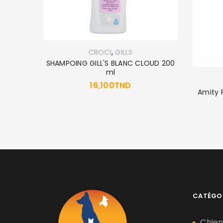
,
CROCI
GILLS
SHAMPOING GILL'S BLANC CLOUD 200
ml
16,100
TND
 KG
Amity 
CATÉGO
Chie