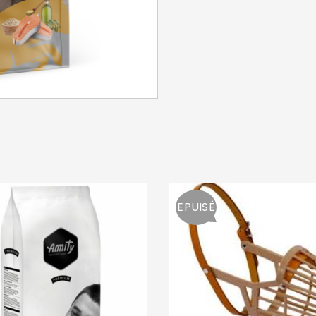
SE CONNECTER
Identifiant ou e-mail
*
Mot de passe
*
EPUISÉ
Se souvenir de moi
SE CONNECTER
MOT DE PASSE PERDU ?