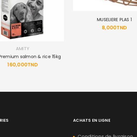
MUSELIERE PLAS 1
8,000
TND
AMITY
Premium salmon & rice 15kg
160,000
TND
RIES
ACHATS EN LIGNE
n
Conditions de livraison