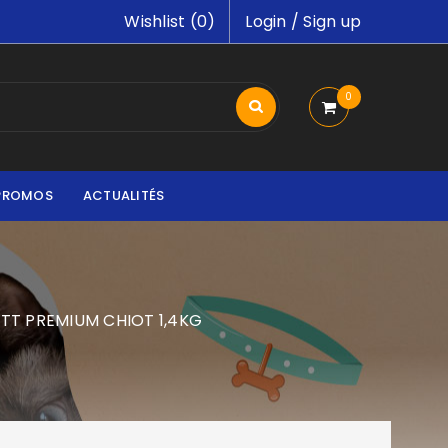
Wishlist (
0
)
Login
/
Sign up
0
PROMOS
ACTUALITÉS
T PREMIUM CHIOT 1,4KG