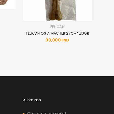
FELICAN
FELICAN OS A MACHER 27CM*210GR
30,000
TND
ROYAL 
A PROPOS
Qui sommes-nous?