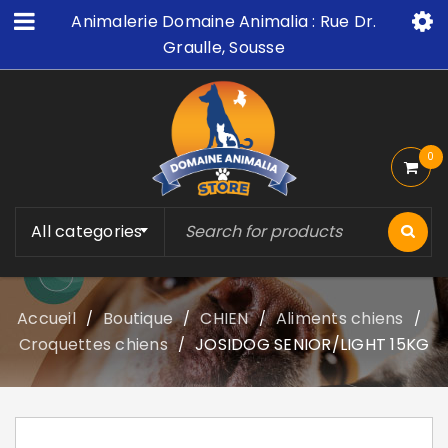
Animalerie Domaine Animalia : Rue Dr.
Graulle, Sousse
0
All categories
Accueil
Boutique
CHIEN
Aliments chiens
/
/
/
/
Croquettes chiens
JOSIDOG SENIOR/LIGHT 15KG
/