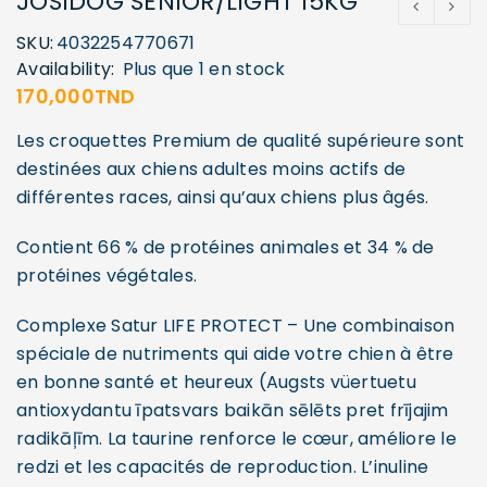
JOSIDOG SENIOR/LIGHT 15KG
SKU:
4032254770671
Availability:
Plus que 1 en stock
170,000
TND
Les croquettes Premium de qualité supérieure sont
destinées aux chiens adultes moins actifs de
différentes races, ainsi qu’aux chiens plus âgés.
Contient 66 % de protéines animales et 34 % de
protéines végétales.
Complexe Satur LIFE PROTECT – Une combinaison
spéciale de nutriments qui aide votre chien à être
en bonne santé et heureux (Augsts vüertuetu
antioxydantu īpatsvars baikān sēlēts pret frījajim
radikāļīm. La taurine renforce le cœur, améliore le
redzi et les capacités de reproduction. L’inuline