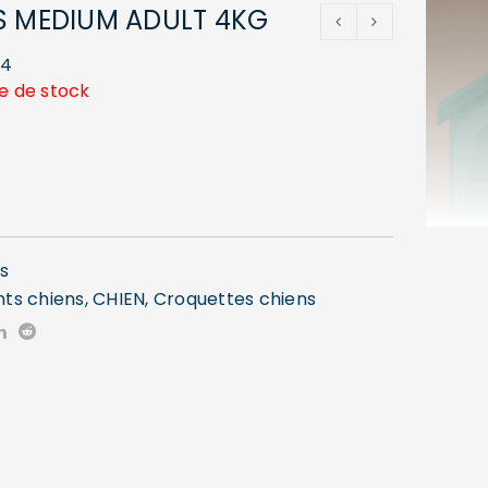
S MEDIUM ADULT 4KG
44
e de stock
s
nts chiens
,
CHIEN
,
Croquettes chiens