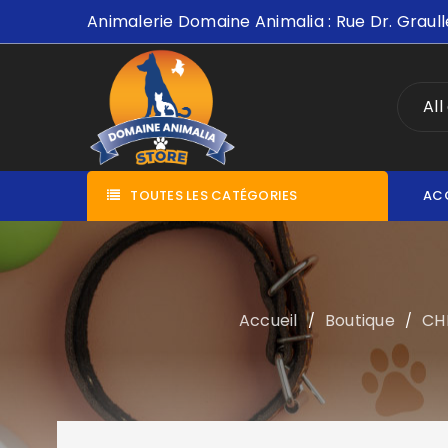
Animalerie Domaine Animalia : Rue Dr. Graull
All
TOUTES LES CATÉGORIES
AC
Accueil
Boutique
CH
/
/