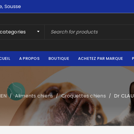
e, Sousse
 categories
CUEIL
A PROPOS
BOUTIQUE
ACHETEZ PAR MARQUE
IEN
Aliments chiens
Croquettes chiens
Dr CLAU
/
/
/