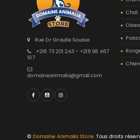
Chat
Oisea
Poiss
Rue Dr Graulle Sousse
Rong
+216 73 201 243 – +216 98 467
517
Chien
domaineanimalia@gmail.com
©
Domaine Animalia Store
. Tous droits rése