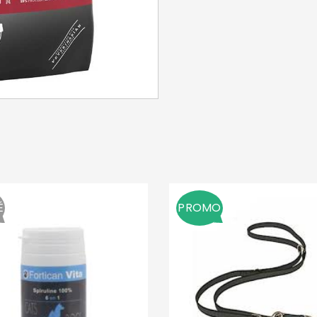
SE CONNECTER
Identifiant ou e-mail
*
Mot de passe
*
É
PROMO
Se souvenir de moi
SE CONNECTER
MOT DE PASSE PERDU ?