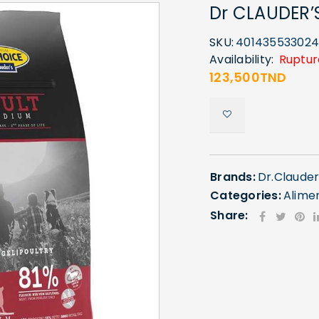
Dr CLAUDER’
SKU:
40143553302
Availability:
Ruptur
123,500
TND
Brands:
Dr.Clauder
Categories:
Alime
Share: