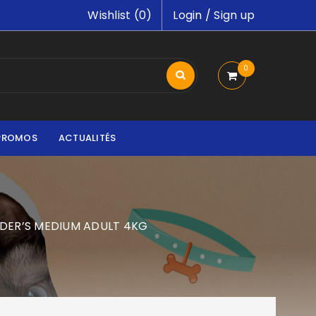
Wishlist (
0
)
Login
/
Sign up
0
PROMOS
ACTUALITÉS
DER’S MEDIUM ADULT 4KG