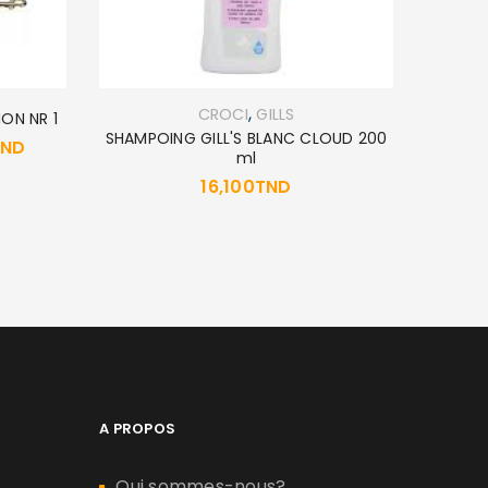
,
CROCI
GILLS
ON NR 1
MOUSQ
SHAMPOING GILL'S BLANC CLOUD 200
TND
ml
16,100
TND
A PROPOS
Qui sommes-nous?