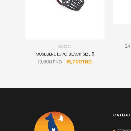
24
CROCI
 KG
MUSELIERE LUPO BLACK SIZE 5
19,600
TND
15,700
TND
CATÉGO
Chie