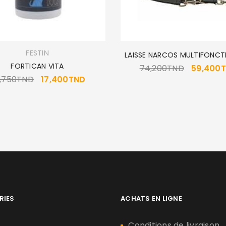
FESTIN
LAISSE NARCOS MULTIFONCTI
FORTICAN VITA
74,200
TND
59,400
,750
TND
17,400
TND
RIES
ACHATS EN LIGNE
n
Conditions de livraison