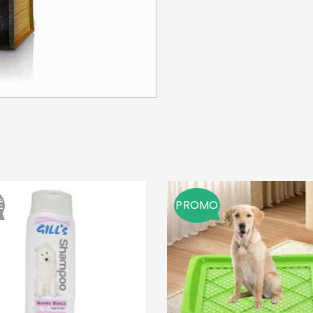
SE CONNECTER
Identifiant ou e-mail
*
Mot de passe
*
É
PROMO
Se souvenir de moi
SE CONNECTER
MOT DE PASSE PERDU ?