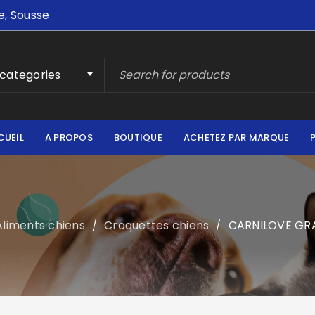
e, Sousse
 categories
CUEIL
A PROPOS
BOUTIQUE
ACHETEZ PAR MARQUE
Aliments chiens
Croquettes chiens
CARNILOVE GRA
/
/