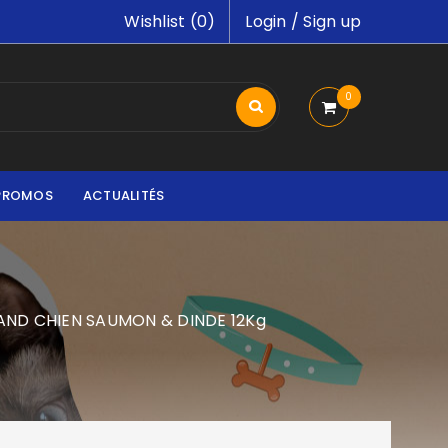
Wishlist (
0
)
Login
/
Sign up
0
PROMOS
ACTUALITÉS
ND CHIEN SAUMON & DINDE 12Kg