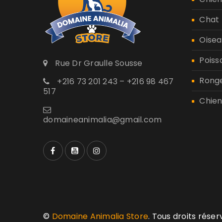
Chat
Oisea
Poiss
Rue Dr Graulle Sousse
Rong
+216 73 201 243 – +216 98 467
517
Chien
domaineanimalia@gmail.com
©
Domaine Animalia Store
. Tous droits rése