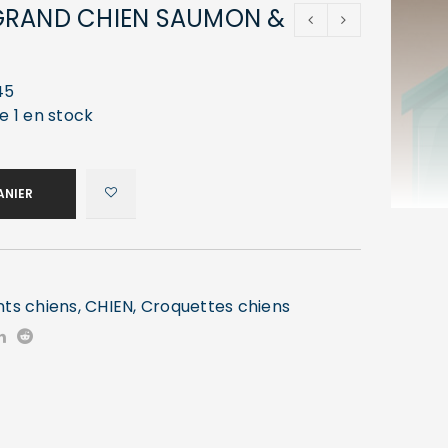
GRAND CHIEN SAUMON &
45
e 1 en stock
ANIER
nts chiens
,
CHIEN
,
Croquettes chiens