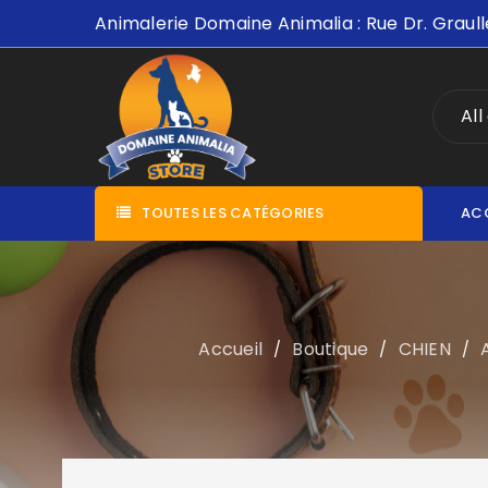
Animalerie Domaine Animalia : Rue Dr. Graull
All
TOUTES LES CATÉGORIES
AC
Accueil
Boutique
CHIEN
/
/
/