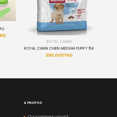
ALL
TND
ROYAL CANIN
CARNI
ROYAL CANIN CHIEN MEDIUM PUPPY 15K
390,000
TND
A PROPOS
Qui sommes-nous?