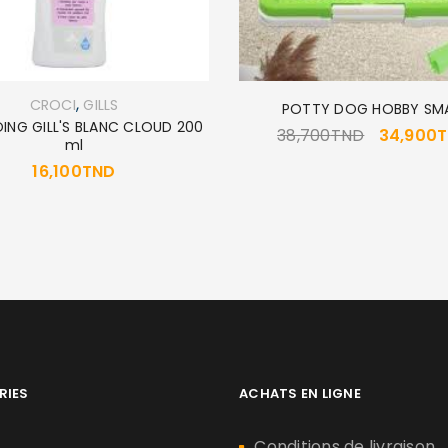
,
CROCI
GILLS
POTTY DOG HOBBY SM
ING GILL'S BLANC CLOUD 200
38,700
TND
34,900
ml
16,100
TND
RIES
ACHATS EN LIGNE
n
Conditions de livraison