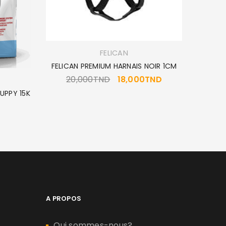
FELICAN
FELICAN PREMIUM HARNAIS NOIR 1CM
20,000
TND
18,000
TND
UPPY 15K
A PROPOS
Qui sommes-nous?