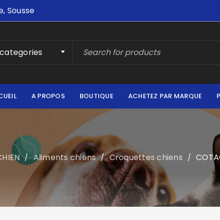
e, Sousse
 categories
CUEIL
A PROPOS
BOUTIQUE
ACHETEZ PAR MARQUE
CHIEN
Aliments chiens
Croquettes chiens
COTA
/
/
/