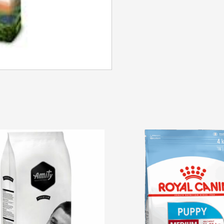
SE CONNECTER
Identifiant ou e-mail
*
Mot de passe
*
Se souvenir de moi
SE CONNECTER
MOT DE PASSE PERDU ?