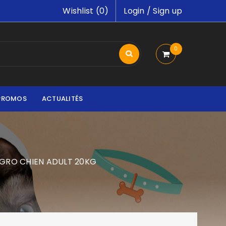
Wishlist (
0
)
Login
/
Sign up
0
PROMOS
ACTUALITÉS
GRO CHIEN ADULT 20KG