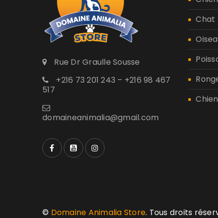
Chat
Oisea
Poiss
Rue Dr Graulle Sousse
Rong
+216 73 201 243 – +216 98 467
517
Chien
domaineanimalia@gmail.com
©
Domaine Animalia Store
. Tous droits rése