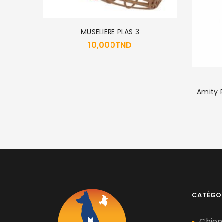
ZE6
MUSELIERE PLAS 3
10,000
TND
Amity 
CATÉGO
Chie