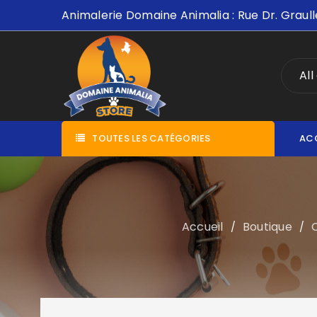
Animalerie Domaine Animalia : Rue Dr. Graull
All
TOUTES LES CATÉGORIES
AC
Accueil
Boutique
/
/