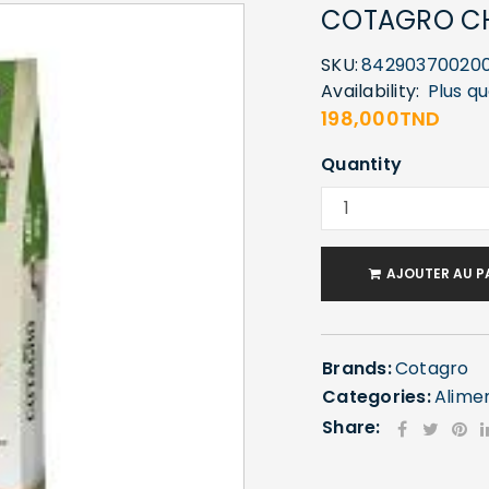
COTAGRO CH
SKU:
84290370020
Availability:
Plus q
198,000
TND
Quantity
AJOUTER AU P
Brands:
Cotagro
Categories:
Alime
Share: