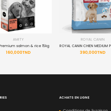
AMITY
ROYAL CANIN
Premium salmon & rice 15kg
ROYAL CANIN CHIEN MEDIUM P
160,000
TND
390,000
TND
RIES
ACHATS EN LIGNE
n
Conditions de livraison