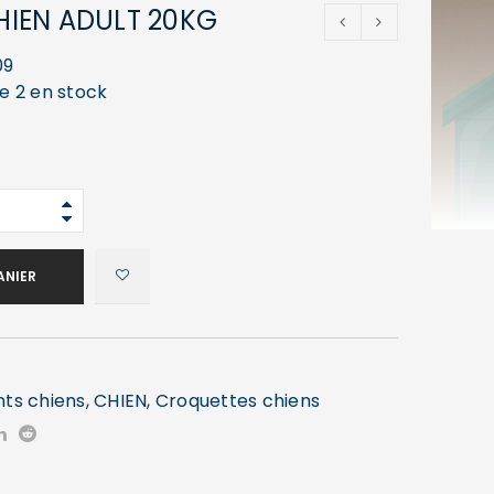
IEN ADULT 20KG
09
ue 2 en stock
ANIER
nts chiens
,
CHIEN
,
Croquettes chiens