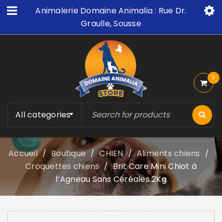
Animalerie Domaine Animalia : Rue Dr.
Graulle, Sousse
0
All categories
Accueil
Boutique
CHIEN
Aliments chiens
/
/
/
/
Croquettes chiens
Brit Care Mini Chiot à
/
l’Agneau Sans Céréales 2Kg