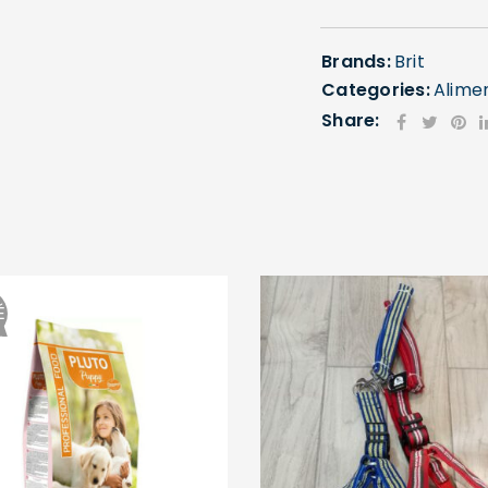
Mot de passe
*
Brands:
Brit
Categories:
Alime
Share:
Se souvenir de moi
SE CONNECTER
MOT DE PASSE PERDU ?
É