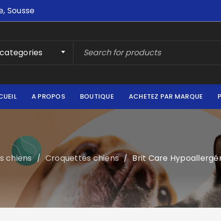
e, Sousse
 categories
CUEIL
A PROPOS
BOUTIQUE
ACHETEZ PAR MARQUE
s chiens
Croquettes chiens
Brit Care Hypoallergén
/
/