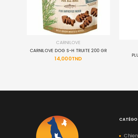
IR 1CM
CARNILOVE
ND
CARNILOVE DOG S-H TRUITE 200 GR
PL
14,000
TND
CATÉGO
Chie