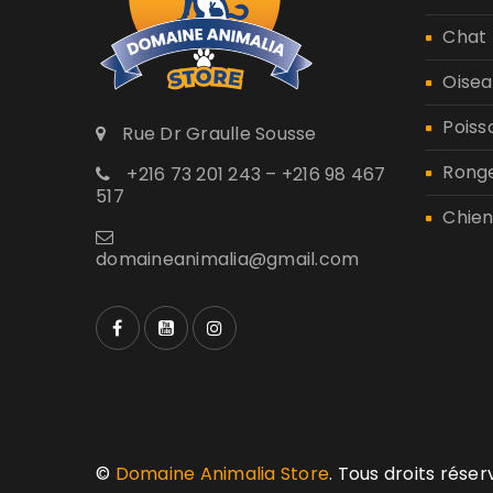
Chat
Oisea
Poiss
Rue Dr Graulle Sousse
Rong
+216 73 201 243 – +216 98 467
517
Chien
domaineanimalia@gmail.com
©
Domaine Animalia Store
. Tous droits rése