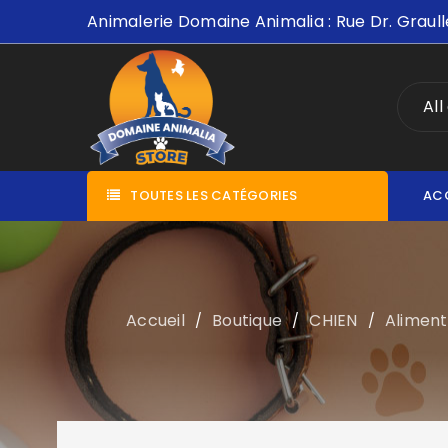
Animalerie Domaine Animalia : Rue Dr. Graull
All
TOUTES LES CATÉGORIES
AC
Accueil
Boutique
CHIEN
Aliment
/
/
/