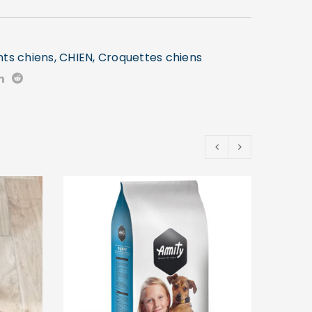
nts chiens
,
CHIEN
,
Croquettes chiens
PRO