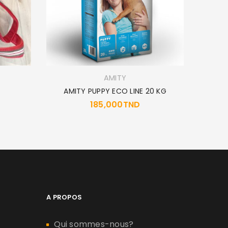
AMITY
AMITY PUPPY ECO LINE 20 KG
MUS
185,000
TND
1
A PROPOS
Qui sommes-nous?