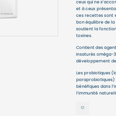
ceux qui ne s’acc
et à ceux présentan
ces recettes sont 
bon équilibre de la
soutient la fonctio
toxines.
Contient des agent
insaturés oméga-3 
développement des 
Les probiotiques (l
paraprobiotiques) 
SE CONNECTER
bénéfiques dans l’i
l’immunité naturell
Identifiant ou e-mail
*