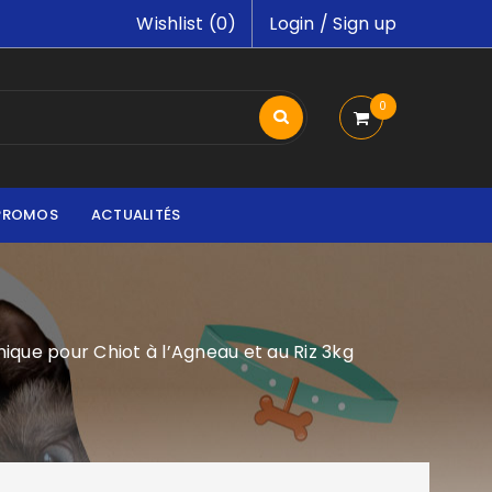
Wishlist (
0
)
Login
/
Sign up
0
PROMOS
ACTUALITÉS
ique pour Chiot à l’Agneau et au Riz 3kg