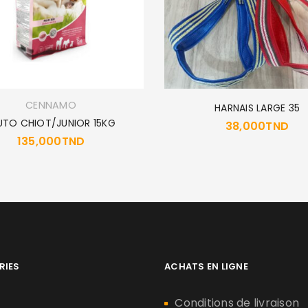
CENNAMO
HARNAIS LARGE 35
UTO CHIOT/JUNIOR 15KG
38,000
TND
135,000
TND
RIES
ACHATS EN LIGNE
n
Conditions de livraison