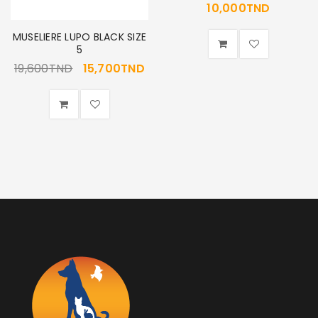
SE CONNECTER
10,000
TND
MUSELIERE LUPO BLACK SIZE
MOT DE PASSE PERDU ?
5
19,600
TND
15,700
TND