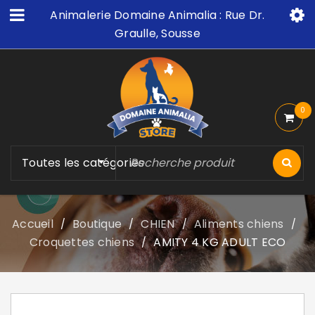
Animalerie Domaine Animalia : Rue Dr.
Graulle, Sousse
0
Toutes les catégories
Accueil
Boutique
CHIEN
Aliments chiens
/
/
/
/
Croquettes chiens
AMITY 4 KG ADULT ECO
/