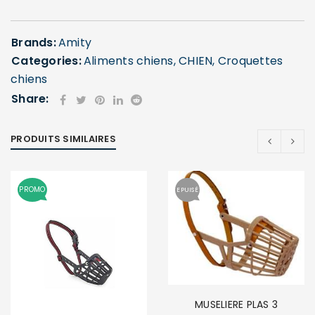
Brands:
Amity
Categories:
Aliments chiens
,
CHIEN
,
Croquettes
chiens
Share:
SE CONNECTER
PRODUITS SIMILAIRES
Identifiant ou e-mail
*
PROMO
EPUISÉ
Mot de passe
*
MUSELIERE PLAS 3
Se souvenir de moi