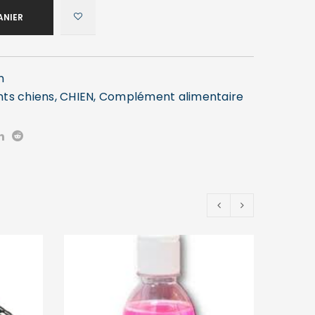
ANIER
n
nts chiens
,
CHIEN
,
Complément alimentaire
EPUIS