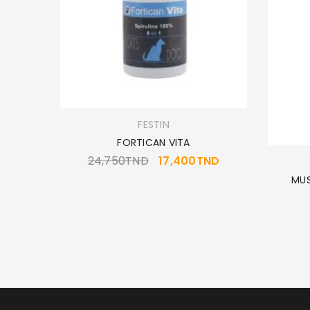
FESTIN
LL
FORTICAN VITA
ND
24,750
TND
17,400
TND
MUS