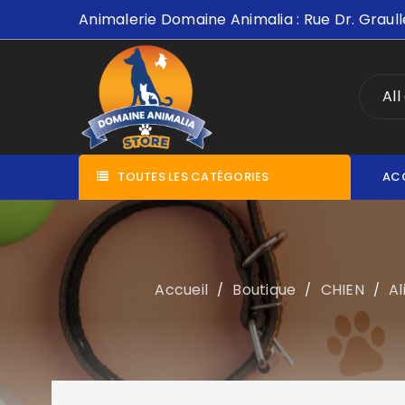
Animalerie Domaine Animalia : Rue Dr. Graull
All
TOUTES LES CATÉGORIES
AC
Accueil
Boutique
CHIEN
Al
/
/
/