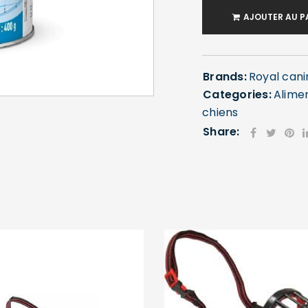
AJOUTER AU P
Brands:
Royal cani
Categories:
Alime
chiens
SE CONNECTER
Share:
Identifiant ou e-mail
*
Mot de passe
*
Se souvenir de moi
SE CONNECTER