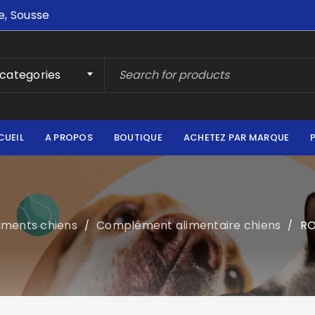
e, Sousse
 categories
CUEIL
A PROPOS
BOUTIQUE
ACHETEZ PAR MARQUE
iments chiens
Complément alimentaire chiens
RO
/
/