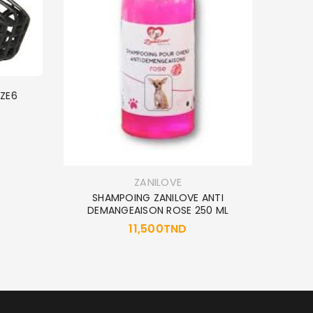
IZE6
SHAMPO
ZANILOVE
SHAMPOING ZANILOVE ANTI
DEMANGEAISON ROSE 250 ML
11,500
TND