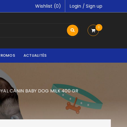
Wishlist (
0
)
Login
/
Sign up
0
PROMOS
ACTUALITÉS
YAL CANIN BABY DOG MILK 400 GR