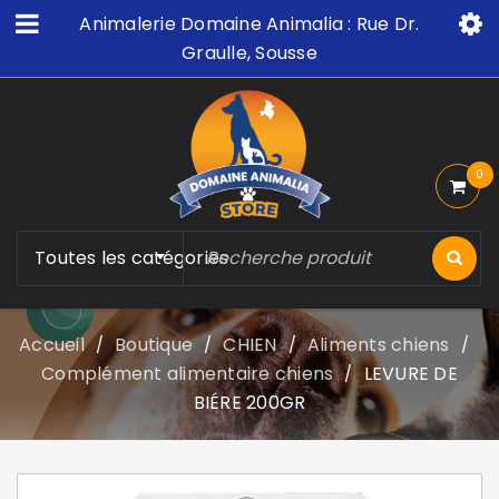
Animalerie Domaine Animalia : Rue Dr.
Graulle, Sousse
0
Toutes les catégories
Accueil
Boutique
CHIEN
Aliments chiens
/
/
/
/
Complément alimentaire chiens
LEVURE DE
/
BIÉRE 200GR