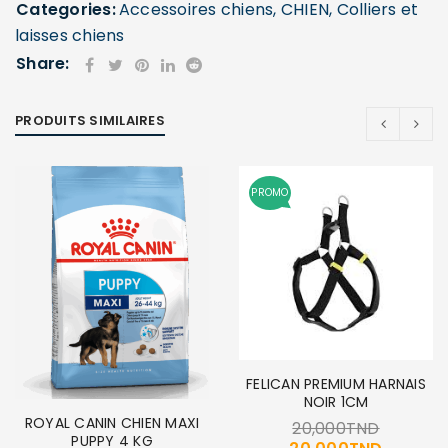
Categories:
Accessoires chiens
,
CHIEN
,
Colliers et
laisses chiens
Mot de passe
*
Share:
PRODUITS SIMILAIRES
Se souvenir de moi
SE CONNECTER
PROMO
MOT DE PASSE PERDU ?
FELICAN PREMIUM HARNAIS
NOIR 1CM
ROYAL CANIN CHIEN MAXI
20,000
TND
PUPPY 4 KG