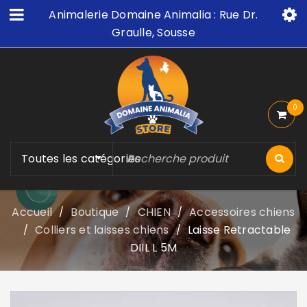
Animalerie Domaine Animalia : Rue Dr.
Graulle, Sousse
0
Toutes les catégories
Accueil
Boutique
CHIEN
Accessoires chiens
/
/
/
Colliers et laisses chiens
Laisse Retractable
/
/
DIIL L 5M