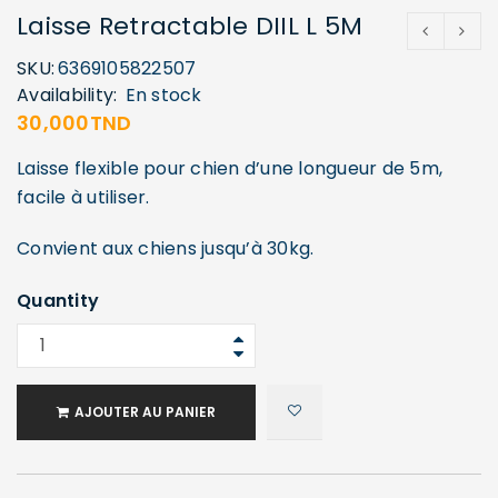
Laisse Retractable DIIL L 5M
SKU:
6369105822507
Availability:
En stock
30,000
TND
Laisse flexible pour chien d’une longueur de 5m,
facile à utiliser.
Convient aux chiens jusqu’à 30kg.
Quantity
SE CONNECTER
AJOUTER AU PANIER
Identifiant ou e-mail
*