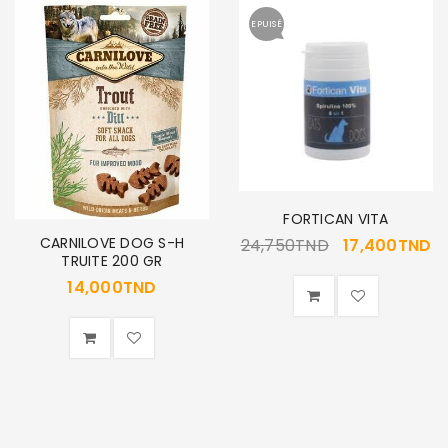
EPUISÉ
SE CONNECTER
Identifiant ou e-mail
*
Mot de passe
*
FORTICAN VITA
CARNILOVE DOG S-H
24,750
TND
17,400
TND
TRUITE 200 GR
14,000
TND
Se souvenir de moi
SE CONNECTER
MOT DE PASSE PERDU ?