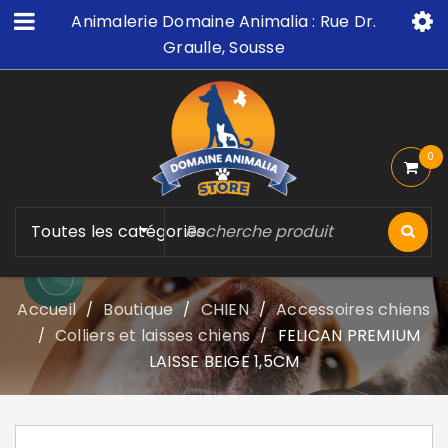
Animalerie Domaine Animalia : Rue Dr.
Graulle, Sousse
0
Toutes les catégories
Accueil
Boutique
CHIEN
Accessoires chiens
/
/
/
Colliers et laisses chiens
FELICAN PREMIUM
/
/
LAISSE BEIGE 1,5CM