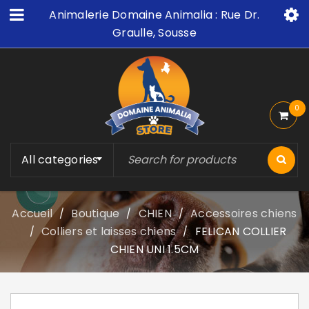
Animalerie Domaine Animalia : Rue Dr.
Graulle, Sousse
0
All categories
Accueil
Boutique
CHIEN
Accessoires chiens
/
/
/
Colliers et laisses chiens
FELICAN COLLIER
/
/
CHIEN UNI 1.5CM