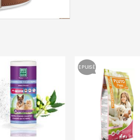
SE CONNECTER
Identifiant ou e-mail
*
EPUISÉ
Mot de passe
*
Se souvenir de moi
SE CONNECTER
MOT DE PASSE PERDU ?