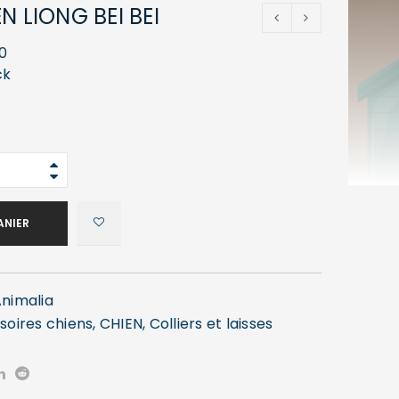
N LIONG BEI BEI
0
ck
ANIER
nimalia
soires chiens
,
CHIEN
,
Colliers et laisses