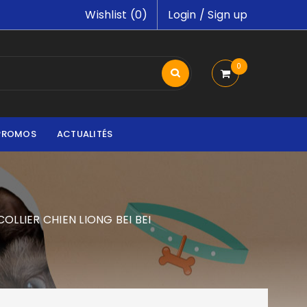
Wishlist (
0
)
Login
/
Sign up
0
PROMOS
ACTUALITÉS
COLLIER CHIEN LIONG BEI BEI