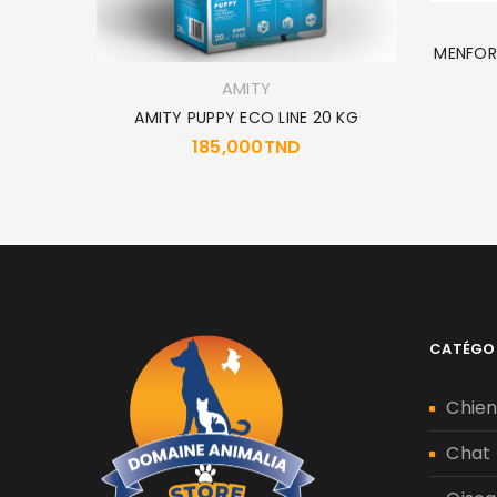
 84X57
MENFOR
AMITY
AMITY PUPPY ECO LINE 20 KG
185,000
TND
CATÉGO
Chie
Chat