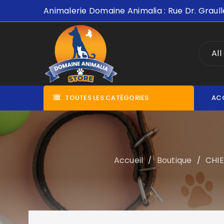
Animalerie Domaine Animalia : Rue Dr. Graull
All
TOUTES LES CATÉGORIES
AC
Accueil
Boutique
CHI
/
/