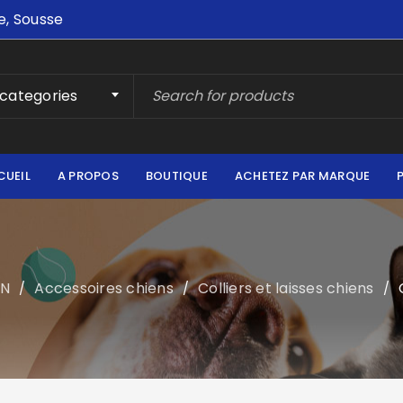
e, Sousse
 categories
CUEIL
A PROPOS
BOUTIQUE
ACHETEZ PAR MARQUE
EN
Accessoires chiens
Colliers et laisses chiens
/
/
/