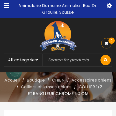
Animalerie Domaine Animalia : Rue Dr.
Graulle, Sousse
0
All categories
Accueil
Boutique
CHIEN
Accessoires chiens
/
/
/
Colliers et laisses chiens
COLLIER 1/2
/
/
ETRANGLEUR CHROME 50 CM