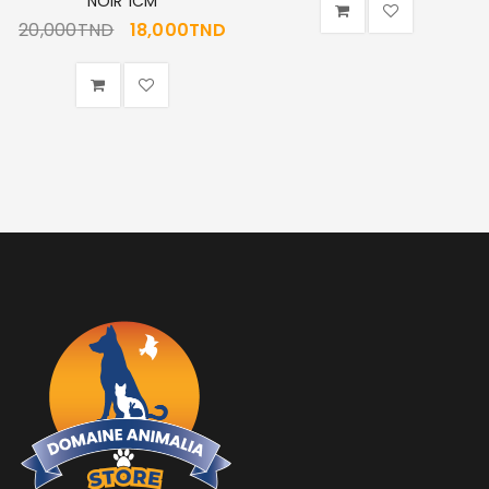
NOIR 1CM
20,000
TND
18,000
TND