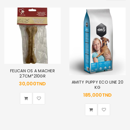
SE CONNECTER
Identifiant ou e-mail
*
Mot de passe
*
FELICAN OS A MACHER
27CM*210GR
AMITY PUPPY ECO LINE 20
30,000
TND
KG
Se souvenir de moi
SE CONNECTER
185,000
TND
MOT DE PASSE PERDU ?