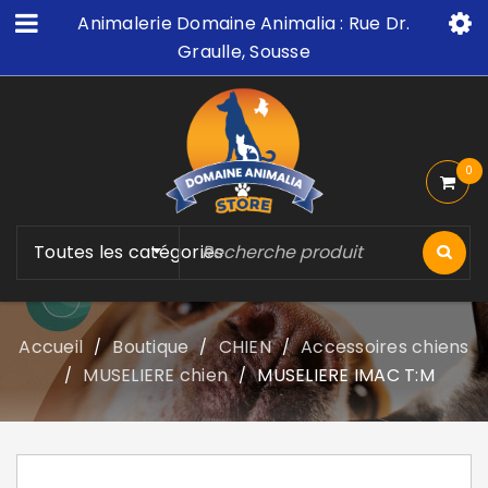
Animalerie Domaine Animalia : Rue Dr.
Graulle, Sousse
0
Toutes les catégories
Accueil
Boutique
CHIEN
Accessoires chiens
/
/
/
MUSELIERE chien
MUSELIERE IMAC T:M
/
/