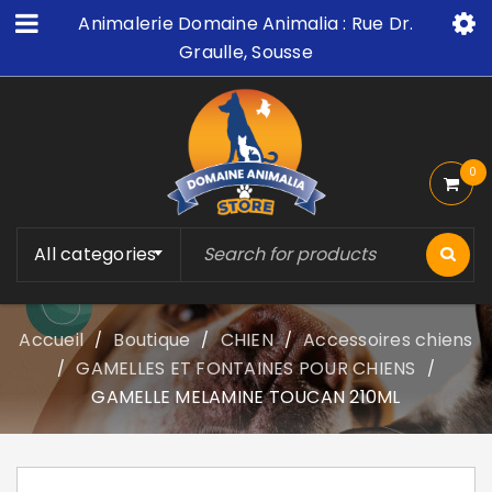
Animalerie Domaine Animalia : Rue Dr.
Graulle, Sousse
0
All categories
Accueil
Boutique
CHIEN
Accessoires chiens
/
/
/
GAMELLES ET FONTAINES POUR CHIENS
/
/
GAMELLE MELAMINE TOUCAN 210ML