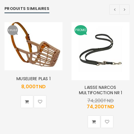
PRODUITS SIMILAIRES
SE CONNECTER
PROMO
EPUISÉ
Identifiant ou e-mail
*
Mot de passe
*
MUSELIERE PLAS 1
8,000
TND
LAISSE NARCOS
MULTIFONCTION NR 1
74,200
TND
74,200
TND
Se souvenir de moi
SE CONNECTER
MOT DE PASSE PERDU ?