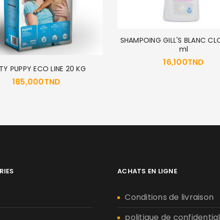
SHAMPOING GILL'S BLANC CL
ml
16,100
TND
TY PUPPY ECO LINE 20 KG
185,000
TND
RIES
ACHATS EN LIGNE
n
Conditions de livraison
politique de confidential