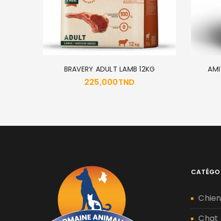
KG
BRAVERY ADULT LAMB 12KG
AMI
225,000
TND
CATÉGO
Chie
Chat