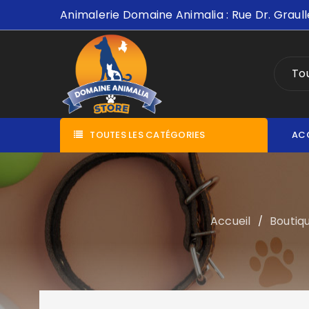
Animalerie Domaine Animalia : Rue Dr. Graull
Tou
TOUTES LES CATÉGORIES
AC
Accueil
Boutiq
/