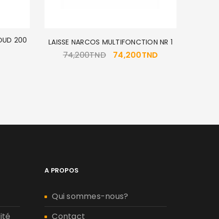
OUD 200
LAISSE NARCOS MULTIFONCTION NR 1
74,200
TND
74,200
TND
CARNI
A PROPOS
Qui sommes-nous?
ité
Contact