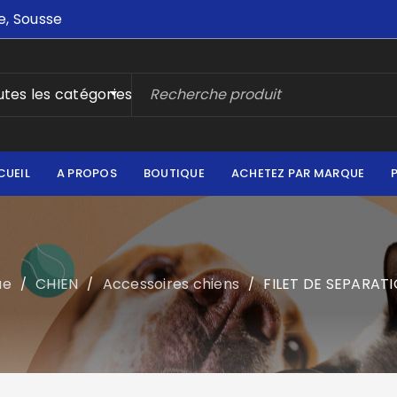
e, Sousse
tes les catégories
CUEIL
A PROPOS
BOUTIQUE
ACHETEZ PAR MARQUE
ue
CHIEN
Accessoires chiens
FILET DE SEPARAT
/
/
/