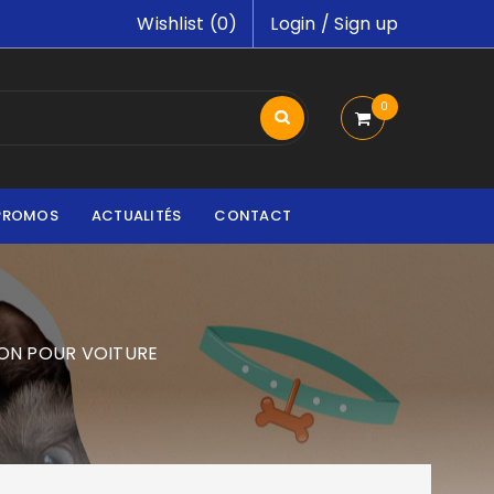
Wishlist (
0
)
Login
/
Sign up
0
PROMOS
ACTUALITÉS
CONTACT
ION POUR VOITURE