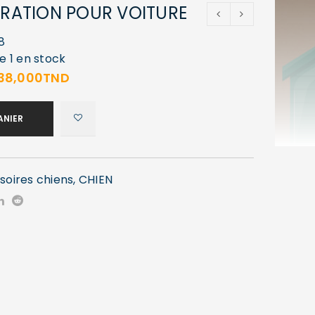
PARATION POUR VOITURE
8
e 1 en stock
38,000
TND
ANIER
soires chiens
,
CHIEN