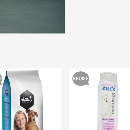
SE CONNECTER
Identifiant ou e-mail
*
Mot de passe
*
É
EPUISÉ
Se souvenir de moi
SE CONNECTER
MOT DE PASSE PERDU ?